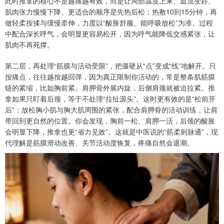
此时推拿的核心不是越痛越有效，而是让局部温度上来、血流变好、
肌肉张力慢慢下降。更适合的顺序是先热后松：热敷10到15分钟，再
做轻柔按揉与缓慢牵伸，力度以“酸胀舒服、能呼吸放松”为准。过程
中配合深长呼气，会明显更容易松开，因为呼气能降低交感紧张，让
肌肉不再死撑。
第二层，再处理“筋膜与活动受限”，把僵硬从“点”变成“线”地解开。只
按痛点，往往越按越回弹，因为真正限制你活动的，常是整条肌筋膜
链的紧缩，比如胸前紧、肩胛骨外展内旋，后侧肩颈就被迫拉紧。推
拿如果只盯着后颈，等于不处理“拉扯源头”。这时更有效的是“松前开
后”：放松胸小肌与胸大肌周围的紧张，配合肩胛骨的活动训练，让肩
带回到更自然的位置。你会发现，胸前一松、肩胛一活，后颈的酸胀
会明显下降，推拿也更“省力见效”。这就是中医说的“筋柔则脉通”，现
代理解是筋膜滑动改善、关节活动度恢复，疼痛自然会退潮。