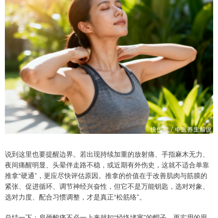
说到这里也要提醒边界。若出现持续加重的放射痛、手指麻木无力、
夜间痛醒明显、头晕伴走路不稳，或近期有外伤史，这就不适合单靠
推拿“硬通”，更应尽快评估原因。推拿的价值在于改善肌肉与筋膜的
紧张、促进循环、调节神经兴奋性，但它不是万能钥匙，选对对象、
选对力度、配合习惯调整，才是真正“松筋络”。
总结一下：肩颈酸痛不必一上来就扣“经络堵塞”的帽子。更实用的思