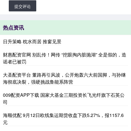
提交评论
热点资讯
日升策略 枕水而居 推窗见景
财惠配资官网 别乱传！网传 “挖眼掏内脏抛湖” 全是假的，造
谣者已被罚
大圣配资平台 董路再引风波，公开炮轰六大前国脚，与孙继
海彻底决裂，强硬挑战鲁能系阵营
009配资APP下载 国家大基金三期投资长飞光纤旗下石英公
司
海顺优配 9月12日欧线集运期货收盘下跌5.27%，报1157.6
元