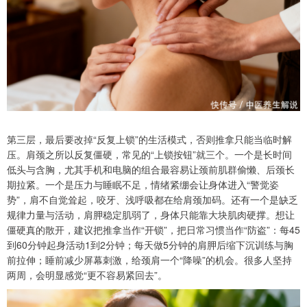
第三层，最后要改掉“反复上锁”的生活模式，否则推拿只能当临时解
压。肩颈之所以反复僵硬，常见的“上锁按钮”就三个。一个是长时间
低头与含胸，尤其手机和电脑的组合最容易让颈前肌群偷懒、后颈长
期拉紧。一个是压力与睡眠不足，情绪紧绷会让身体进入“警觉姿
势”，肩不自觉耸起，咬牙、浅呼吸都在给肩颈加码。还有一个是缺乏
规律力量与活动，肩胛稳定肌弱了，身体只能靠大块肌肉硬撑。想让
僵硬真的散开，建议把推拿当作“开锁”，把日常习惯当作“防盗”：每45
到60分钟起身活动1到2分钟；每天做5分钟的肩胛后缩下沉训练与胸
前拉伸；睡前减少屏幕刺激，给颈肩一个“降噪”的机会。很多人坚持
两周，会明显感觉“更不容易紧回去”。