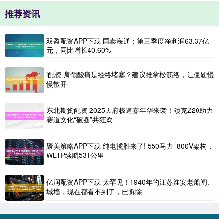
推荐资讯
双盈配资APP下载 国泰海通：第三季度净利润63.37亿
元，同比增长40.60%
i配资 肩颈酸痛是经络堵塞？建议推拿松筋络，让僵硬慢
慢散开
东北期货配资 2025天府极速嘉年华来袭！领克Z20助力
赛道文化“破圈”共狂欢
聚美策略APP下载 纯电揽胜来了! 550马力+800V架构，
WLTP续航531公里
亿润配资APP下载 太罕见！1940年的江苏淮安老船闸、
城墙，现在都看不到了，已拆除