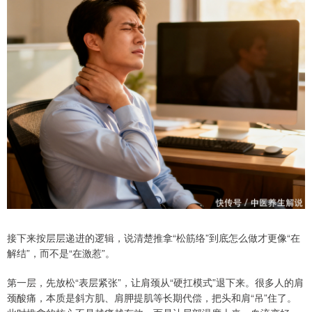
接下来按层层递进的逻辑，说清楚推拿“松筋络”到底怎么做才更像“在
解结”，而不是“在激惹”。
第一层，先放松“表层紧张”，让肩颈从“硬扛模式”退下来。很多人的肩
颈酸痛，本质是斜方肌、肩胛提肌等长期代偿，把头和肩“吊”住了。