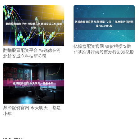
亿操盘配资官网 铁货根据“2供
翻翻股票配资平台 特锐德在河
1”基准进行供股而发行6.39亿股
北雄安成立科技新公司
鼎泽配资官网 今天明天，都是
小年！