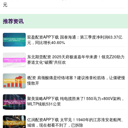
元
推荐资讯
双盈配资APP下载 国泰海通：第三季度净利润63.37亿
元，同比增长40.60%
东北期货配资 2025天府极速嘉年华来袭！领克Z20助力
赛道文化“破圈”共狂欢
i配资 肩颈酸痛是经络堵塞？建议推拿松筋络，让僵硬慢
慢散开
聚美策略APP下载 纯电揽胜来了! 550马力+800V架构，
WLTP续航531公里
亿润配资APP下载 太罕见！1940年的江苏淮安老船闸、
城墙，现在都看不到了，已拆除