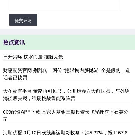
提交评论
热点资讯
日升策略 枕水而居 推窗见景
财惠配资官网 别乱传！网传 “挖眼掏内脏抛湖” 全是假的，造
谣者已被罚
大圣配资平台 董路再引风波，公开炮轰六大前国脚，与孙继
海彻底决裂，强硬挑战鲁能系阵营
009配资APP下载 国家大基金三期投资长飞光纤旗下石英公
司
海顺优配 9月12日欧线集运期货收盘下跌5.27%，报1157.6